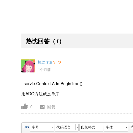
热忱回答
（
）
1
fate sta
VIP0
1个月前
_servie.Context.Ado.BeginTran()
用ADO方法就是单库
0
回复
字号
代码语言
段落格式
字体