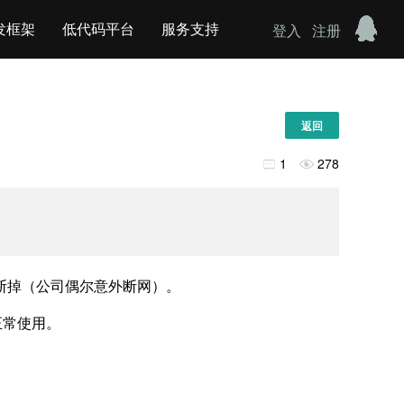
发框架
低代码平台
服务支持
登入
注册
返回
1
278


断掉（公司偶尔意外断网）。
能正常使用。