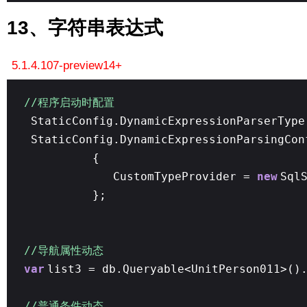
13、字符串表达式
5.1.4.107-preview14+
//程序启动时配置
StaticConfig.DynamicExpressionParserTyp
StaticConfig.DynamicExpressionParsingCo
{
CustomTypeProvider =
new
Sql
};
//导航属性动态
var
list3 = db.Queryable<UnitPerson011>()
//普通条件动态