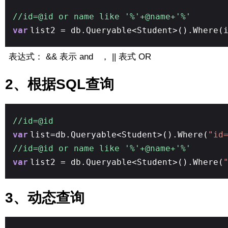
//id=@id or name like '%'+@name+'%'
var
list2 = db.Queryable<Student>().Where(
表达式： && 表示 and ， || 表式 OR
2、根据SQL查询
where
//id=@id
var
list=db.Queryable<Student>().Where(
"id
//id=@id or name like '%'+@name+'%'
var
list2 = db.Queryable<Student>().Where(
3、动态查询