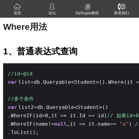
首页
论坛
SqlSugar教程
联系我们
Where用法
1、普通表达式查询
Where
//id=@id
var
list=db.Queryable<Student>().Where(it 
//多个条件
var
list2=db.Queryable<Student>()
.WhereIF(id>0,it => it.Id == id)
// 如果id>
.WhereIF(name!=
null
,it => it.name==
"a"
)
/
.ToList();