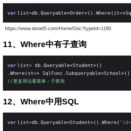
var
list=db.Queryable<Order>().Where(it=>S
https://www.donet5.com/Home/Doc?typeId=1190
11、Where中有子查询
var
list= db.Queryable<Student>()
.Where(st=> SqlFunc.Subqueryable<School>()
//更多用法看菜单：子查询
12、Where中用SQL
var
list=db.Queryable<Student>().Where(
"id