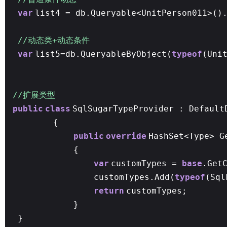
var
list4 = db.Queryable<UnitPerson011>()
//动态类+动态条件
var
list5=db.QueryableByObject(
typeof
(Uni
//扩展类型
public
class
SqlSugarTypeProvider : Default
{
public
override
HashSet<Type> G
{
var
customTypes =
base
.Get
customTypes.Add(
typeof
(Sql
return
customTypes;
}
}