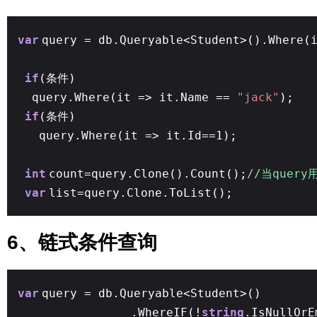
var
query = db.Queryable<Student>().Where(
if
(条件)
query.Where(it => it.Name ==
"jack"
);
if
(条件)
query.Where(it => it.Id==1);
int
count=query.Clone().Count();
//当quer
var
list=query.Clone.ToList();
6、链式条件查询
var
query = db.Queryable<Student>()
.WhereIF(!
string
.IsNullOrE