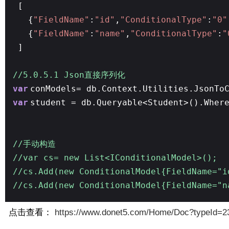
[
{
"FieldName"
:
"id"
,
"ConditionalType"
:
"0"
{
"FieldName"
:
"name"
,
"ConditionalType"
:
"
]
//5.0.5.1 Json直接序列化
var
conModels= db.Context.Utilities.JsonT
var
student = db.Queryable<Student>().Wher
//手动构造
//var cs= new List<IConditionalModel>();
//cs.Add(new ConditionalModel{FieldName="i
//cs.Add(new ConditionalModel{FieldName="n
点击查看：
https://www.donet5.com/Home/Doc?typeId=2