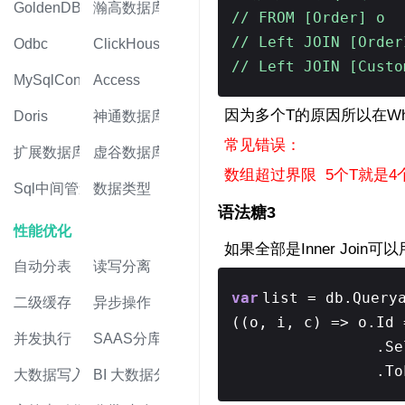
GoldenDB
瀚高数据库
// FROM [Order] o
// Left JOIN [Orde
Odbc
ClickHouse
// Left JOIN [Custo
MySqlConnector
Access
因为多个T的原因所以在Where
Doris
神通数据库
常见错误：
扩展数据库
虚谷数据库
数组超过界限 5个T就是4个
Sql中间管道
数据类型
语法糖3
性能优化
如果全部是Inner Join
自动分表
读写分离
var
list = db.Query
二级缓存
异步操作
((o, i, c) => o.Id 
并发执行
SAAS分库
.Se
.T
大数据写入
BI 大数据分析