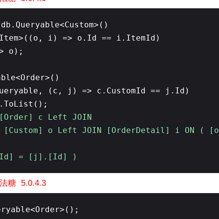
 db.Queryable<Custom>()
Item>((o, i) => o.Id == i.ItemId)
> o);
able<Order>()
ueryable, (c, j) => c.CustomId == j.Id)
).ToList();
 [Order] c Left JOIN
 [Custom] o Left JOIN [OrderDetail] i ON ( [o
Id] = [j].[Id] )
糖 5.0.4.3
eryable<Order>();