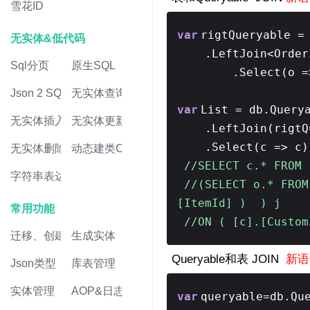
雪花ID
var
rigtQueryable =
无实体&低代码
.LeftJoin<Order
Sql分页
原生SQL
.Select(o =
Json 2 SQL
无实体查询
var
List = db.Query
无实体插入
无实体更新
.LeftJoin(rigtQ
.Select(c => c
无实体删除
动态建类CRUD
//SELECT c.* FROM
字符串表达式
//(SELECT o.* FROM
[ItemId] ) ) j
常用功能
//ON ( [c].[Custom
迁移、创建表
生成实体
Queryable和表 JOIN
新语法
Json类型
库表管理
实体管理
AOP&日志
var
queryable=db.Qu