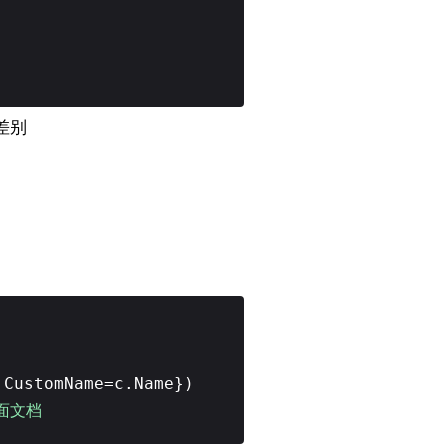
有差别
,CustomName=c.Name})
下面文档