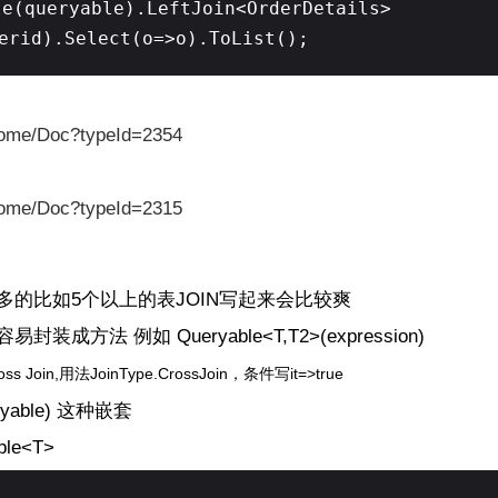
le(queryable).LeftJoin<OrderDetails>
erid).Select(o=>o).ToList();
：
Home/Doc?typeId=2354
Home/Doc?typeId=2315
多的比如5个以上的表JOIN写起来会比较爽
成方法 例如 Queryable<T,T2>(expression)
oss Join,用法JoinType.
CrossJoin，条件写it=>true
ryable) 这种嵌套
le<T>