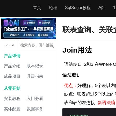
Api
首页
论坛
SqlSugar教程
联表查询、关联查询、
Join用法
产品详情
语法糖1、2和3 在Where 
产品介绍
版本记录
语法糖1
成品项目
升级指南
优点：
好理解，5个表以
从零开始
缺点: 联表超过5个以上的表后
安装教程
入门必看
表和表的左连接
新语法糖 5
实体配置
数据事务