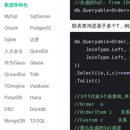
//生成的Sql: from [O
数据库特色
db.Queryable<Order>
MySql
SqlServer
联表查询是基于多个T，例如 db.
Oracle
PostgreSQL
Sqlite
达梦
db.Queryable<Order
JoinType.Left,
人大金仓
QuestDb
JoinType.Left,
华为Gauss
Gbase
))
.Select((o,i,c)=>
ne
OceanBase
Tidb
.ToList()
TDengine
Vastbase
//3个T代表3个表查询,
PolarDB
Hana
//Order o
DB2
Duckdb
//OrderItem i 关系 J
//Custom c 关系 J
MongoDB
TDSQL
//那么生成的Sql就是