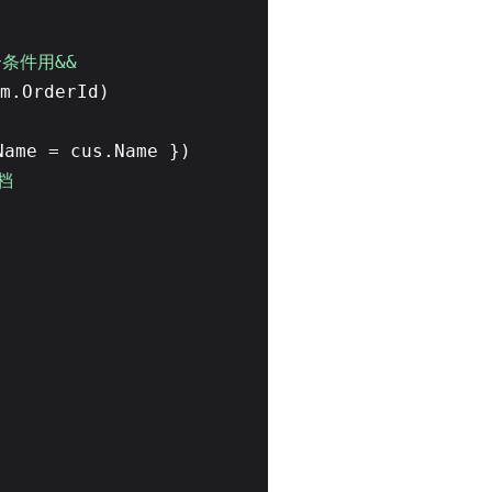
个条件用&&
m.OrderId)
Name = cus.Name })
档