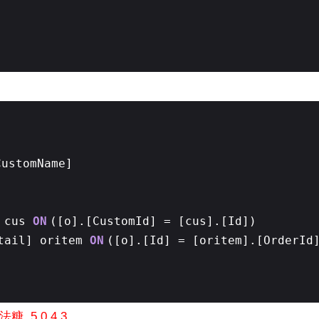
CustomName]
] cus
ON
([o].[CustomId] = [cus].[Id])
tail] oritem
ON
([o].[Id] = [oritem].[OrderId
语法糖
5.0.4.3