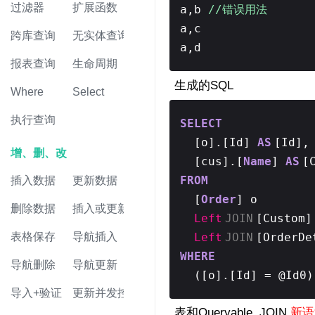
过滤器
扩展函数
a,b
//错误用法
a,c
跨库查询
无实体查询
a,d
报表查询
生命周期
生成的SQL
Where
Select
执行查询
SELECT
[o].[Id]
AS
[Id],
增、删、改
[cus].[
Name
]
AS
[
FROM
插入数据
更新数据
[
Order
] o
删除数据
插入或更新
Left
JOIN
[Custom
Left
JOIN
[OrderDe
表格保存
导航插入
WHERE
导航删除
导航更新
([o].[Id] = @Id0)
导入+验证
更新并发控制
表和Queryable JOIN
新