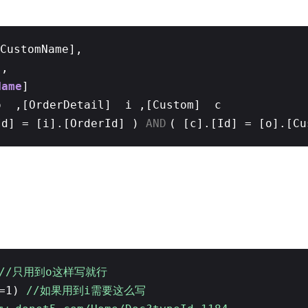
CustomName],
],
Name
]
o ,[OrderDetail] i ,[Custom] c
Id] = [i].[OrderId] )
AND
( [c].[Id] = [o].[Cu
//只用到o这样写就行
==1)
//如果用到i需要这么写