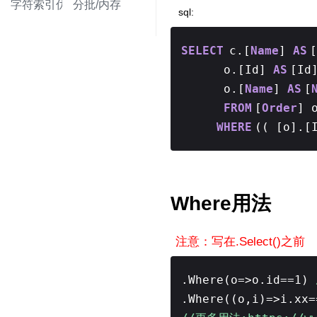
字符索引优化
分批/内存
sql:
SELECT
c.[
Name
]
AS
[
o.[Id]
AS
[Id
o.[
Name
]
AS
[
FROM
[
Order
] 
WHERE
(( [o].[
Where用法
注意：写在.Select()之前
.Where(o=>o.id==1)
.Where((o,i)=>i.xx