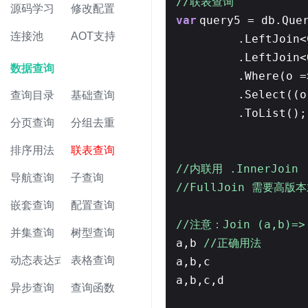
//联表查询
源码学习
修改配置
var
query5 = db.Que
连接池
AOT支持
.LeftJoin<
.LeftJoin<
数据查询
.Where(o 
.Select((
查询目录
基础查询
.ToList(
分页查询
分组去重
排序用法
联表查询
//内联用 .InnerJoin
导航查询
子查询
//FullJoin 需要高
嵌套查询
配置查询
//注意：Join (a,b)
并集查询
树型查询
a,b
//正确用法
动态表达式
表格查询
a,b,c
a,b,c,d
异步查询
查询函数