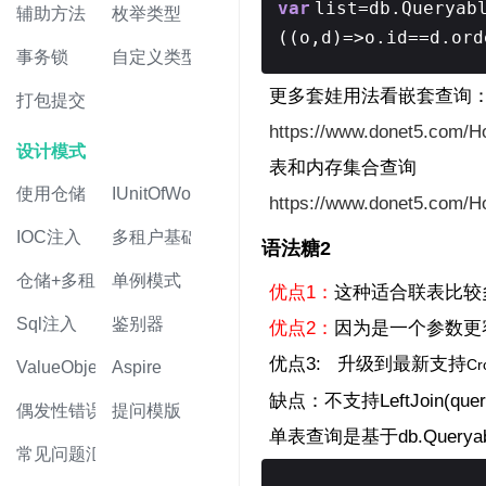
var
list=db.Queryab
辅助方法
枚举类型
((o,d)=>o.id==d.ord
事务锁
自定义类型
更多套娃用法看嵌套查询
打包提交
https://www.donet5.com/
设计模式
表和内存集合查询
使用仓储
IUnitOfWork
https://www.donet5.com/
IOC注入
多租户基础
语法糖2
仓储+多租户
单例模式
优点1：
这种适合联表比较
Sql注入
鉴别器
优点2：
因为是一个参数更容易封装
优点3: 升级到最新支持
Cr
ValueObject值对象
Aspire
缺点：不支持LeftJoin(que
偶发性错误
提问模版
单表查询是基于db.Queryab
常见问题汇总