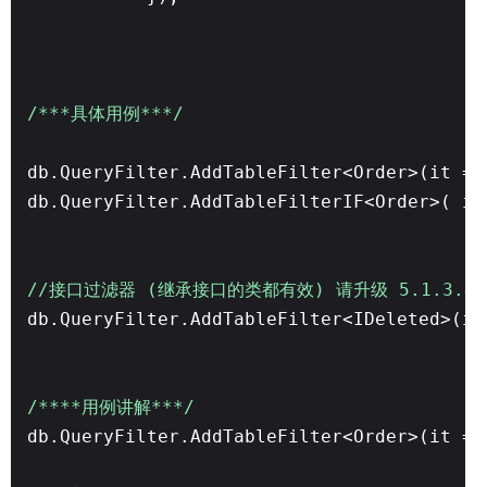
/***具体用例***/
db.QueryFilter.AddTableFilter<Order>(it =>
db.QueryFilter.AddTableFilterIF<Order>( i
//接口过滤器 (继承接口的类都有效) 请升级 5.1.3.47
db.QueryFilter.AddTableFilter<IDeleted>(it
/****用例讲解***/
db.QueryFilter.AddTableFilter<Order>(it =>