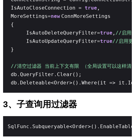
IsAutoCloseConnection =
true
,
MoreSettings=
new
ConnMoreSettings
{
IsAutoDeleteQueryFilter=
true
,
//启用
IsAutoUpdateQueryFilter=
true
//启用更
}
//清空过滤器 当前上下文有限 （全局设置可以这样清空
db.QueryFilter.Clear();
db.Deleteable<Order>().Where(it => it.Id 
3、子查询用过滤器
SqlFunc.Subqueryable<Order>().EnableTableF