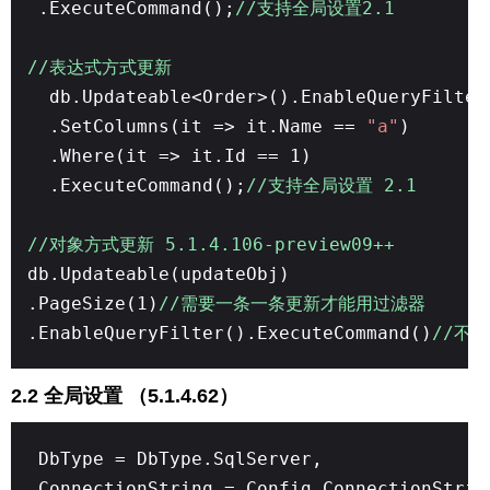
.ExecuteCommand();
//支持全局设置2.1
//表达式方式更新
db.Updateable<Order>().EnableQueryFilter
.SetColumns(it => it.Name ==
"a"
)
.Where(it => it.Id == 1)
.ExecuteCommand();
//支持全局设置 2.1
//对象方式更新 5.1.4.106-preview09++
db.Updateable(updateObj)
.PageSize(1)
//需要一条一条更新才能用过滤器
.EnableQueryFilter().ExecuteCommand()
//不
2.2 全局设置 （5.1.4.62）
DbType = DbType.SqlServer,
ConnectionString = Config.ConnectionStrin