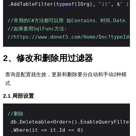
.AddTableFilter(
typeof
(IOrg),
"it"
, $
" it=
//常用的C#方法都可以用 如Contains、时间.Date、时间.
//如果要用SqlFunc方法:
//https://www.donet5.com/Home/Doc?typeId=2
2、修改和删除用过滤器
查询是配置就生效，更新和删除要分自动和手动2种模
式
2.1 局部设置
//删除
db.Deleteable<Order>().EnableQueryFilter(
.Where(it => it.Id == 0)