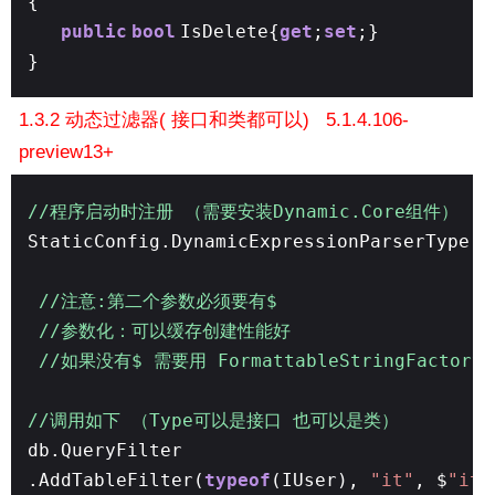
{
public
bool
IsDelete{
get
;
set
;}
}
1.3.2 动态过滤器( 接口和类都可以) 5.1.4.106-
preview13+
//程序启动时注册 （需要安装Dynamic.Core组件）
StaticConfig.DynamicExpressionParserType 
//注意:第二个参数必须要有$
//参数化：可以缓存创建性能好
//如果没有$ 需要用 FormattableStringFactory.
//调用如下 （Type可以是接口 也可以是类）
db.QueryFilter
.AddTableFilter(
typeof
(IUser),
"it"
, $
"it=