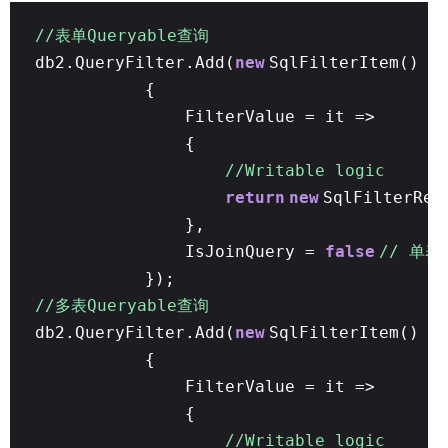
//表单Queryable查询
db2.QueryFilter.Add(
new
SqlFilterItem()
{
FilterValue = it =>
{
//Writable logic
return
new
SqlFilterRes
},
IsJoinQuery =
false
// 单
});
//多表Queryable查询
db2.QueryFilter.Add(
new
SqlFilterItem()
{
FilterValue = it =>
{
//Writable logic