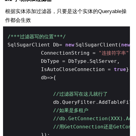
根据实体添加过滤器，只要是这个实体的Queryable操
作都会生效
/***过滤器写的位置***/
SqlSugarClient Db=
new
SqlSugarClient(
new
C
ConnectionString =
"连接符字串"
,
DbType = DbType.SqlServer,
IsAutoCloseConnection =
true
},
db=>{
//过滤器写在这儿就行了
db.QueryFilter.AddTableFilt
//如果是多租户
//db.GetConnection(XXX).Ad
//用GetConnection还是GetCo
});