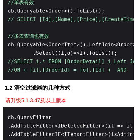
//单表有效
db.Queryable<Order>().ToList();
// SELECT [Id],[Name],[Price],[CreateTime
//多表查询也有效
db.Queryable<OrderItem>().LeftJoin<Order>(
.Select((i,o)=>i).ToList();
//SELECT i.* FROM [OrderDetail] i Left J
//ON ( [i].[OrderId] = [o].[Id] ) AND ([o
1.2 清空过滤器的几种方式
请升级5.1.3.47及以上版本
db.QueryFilter
.AddTableFilter<IDeletedFilter>(it => it.I
.AddTableFilterIF<ITenantFilter>(isAdmint=