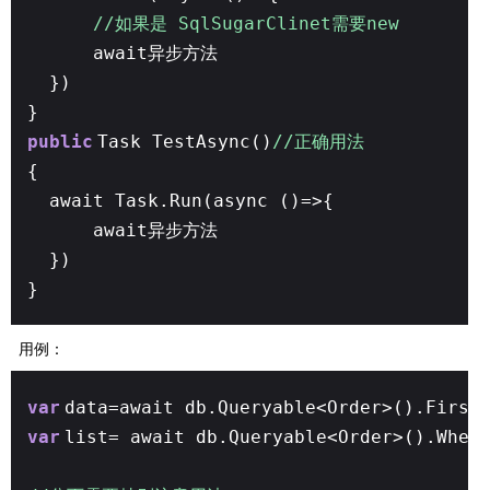
//如果是 SqlSugarClinet需要new
await异步方法
})
}
public
Task TestAsync()
//正确用法
{
await Task.Run(async ()=>{
await异步方法
})
}
用例：
var
data=await db.Queryable<Order>().First
var
list= await db.Queryable<Order>().Wher