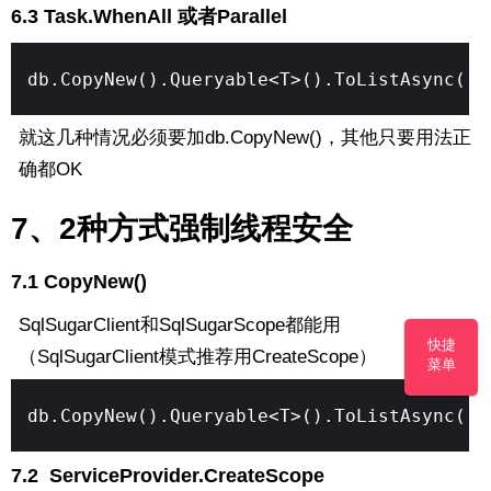
6.3 Task.WhenAll 或者Parallel
db.CopyNew().Queryable<T>().ToListAsync()
就这几种情况必须要加db.CopyNew()，其他只要用法正
确都OK
7、2种方式强制线程安全
7.1 CopyNew()
SqlSugarClient和SqlSugarScope都能用
快捷
（
SqlSugarClient模式推荐用CreateScope
）
菜单
db.CopyNew().Queryable<T>().ToListAsync()
7.2 ServiceProvider.CreateScope