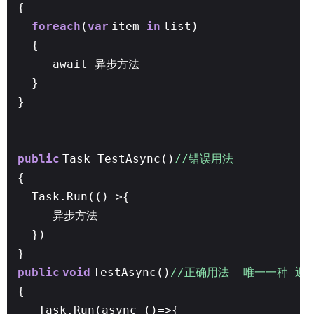
{
foreach
(
var
item
in
list)
{
await 异步方法
}
}
public
Task TestAsync()
//错误用法
{
Task.Run(()=>{
异步方法
})
}
public
void
TestAsync()
//正确用法 唯一一种 返回
{
Task.Run(async ()=>{