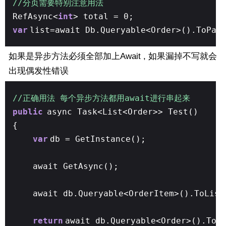
//分页需要特别注意用法
RefAsync<
int
> total = 0;
var
list=await Db.Queryable<Order>().ToPag
如果是异步方法必须全部加上Await , 如果漏掉不写就会
出现偶发性错误
//正确用法 每个异步方法都用await进行串起来
public
async Task<List<Order>> Test()
{
var
db = GetInstance();
await GetAsync();
await db.Queryable<OrderItem>().ToList
return
await db.Queryable<Order>().ToL