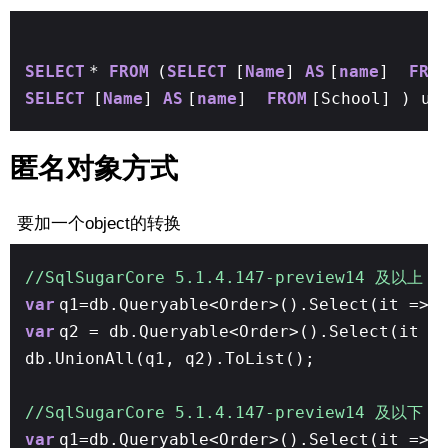
SELECT
*
FROM
(
SELECT
[
Name
]
AS
[
name
]
FRO
SELECT
[
Name
]
AS
[
name
]
FROM
[School] ) un
匿名对象方式
要加一个object的转换
//SqlSugarCore 5.1.4.147-preview14 及
var
q1=db.Queryable<Order>().Select(it =>
var
q2 = db.Queryable<Order>().Select(it =
db.UnionAll(q1, q2).ToList();
//SqlSugarCore 5.1.4.147-preview14 及以下
var
q1=db.Queryable<Order>().Select(it => 