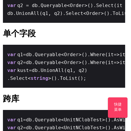
var
q2 = db.Queryable<Order>().Select(it =
db.UnionAll(q1, q2).Select<Order>().ToList
单个字段
var
q1=db.Queryable<Order>().Where(it=>it.
var
q2=db.Queryable<Order>().Where(it=>it.
var
kust=db.UnionAll(q1, q2)
.Select<
string
>().ToList();
跨库
快捷
菜单
var
q1=db.Queryable<UnitNClobTest>().AsWit
var
q2=db.Queryable<UnitNClobTest>().AsWit