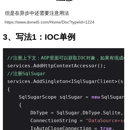
但是在异步中还需要注意用法
https://www.donet5.com/Home/Doc?typeId=1224
3、写法1：IOC单例
//注册上下文：AOP里面可以获取IOC对象，如果有现成框
services.AddHttpContextAccessor();
//注册SqlSugar
services.AddSingleton<ISqlSugarClient>(s =
{
SqlSugarScope sqlSugar =
new
SqlSugarS
{
DbType = SqlSugar.DbType.Sqlite,
ConnectionString =
"DataSource=sql
IsAutoCloseConnection =
true
,