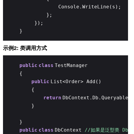
Console.WriteLine(s);
};
});
}
示例2: 类调用方式
public
class
TestManager
{
public
List<Order> Add()
{
return
DbContext.Db.Queryable<
}
}
public
class
DbContext
//如果是泛型类 Db要