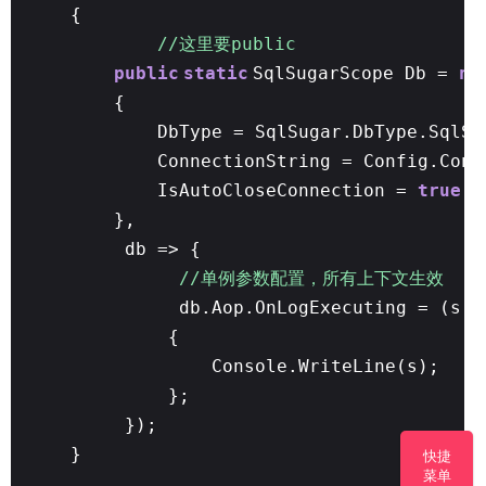
{
//这里要public
public
static
SqlSugarScope Db =
ne
{
DbType = SqlSugar.DbType.SqlSe
ConnectionString = Config.Conn
IsAutoCloseConnection =
true
},
db => {
//单例参数配置，所有上下文生效
db.Aop.OnLogExecuting = (s, 
{
Console.WriteLine(s);
};
});
}
快捷
菜单