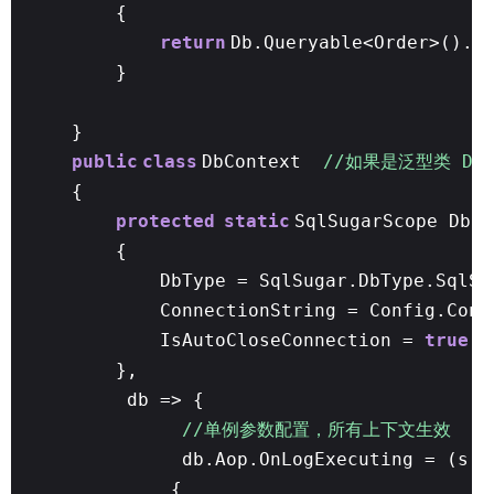
{
return
Db.Queryable<Order>().T
}
}
public
class
DbContext
//如果是泛型类 Db要
{
protected
static
SqlSugarScope Db 
{
DbType = SqlSugar.DbType.SqlSe
ConnectionString = Config.Conn
IsAutoCloseConnection =
true
},
db => {
//单例参数配置，所有上下文生效
db.Aop.OnLogExecuting = (s, 
{