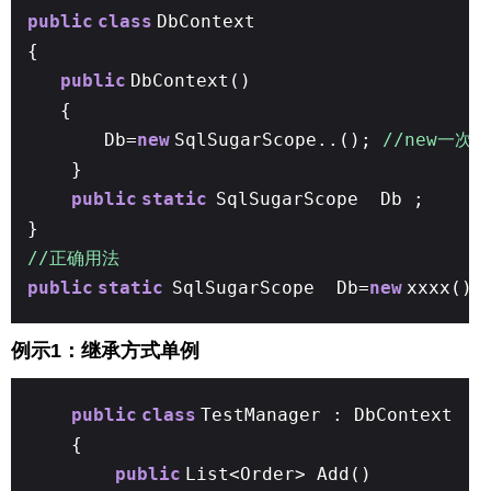
public
class
DbContext
{
public
DbContext()
{
Db=
new
SqlSugarScope..();
//new一次D
}
public
static
SqlSugarScope Db ;
}
//正确用法
public
static
SqlSugarScope Db=
new
xxxx();
例示1：继承方式单例
public
class
TestManager : DbContext
{
public
List<Order> Add()