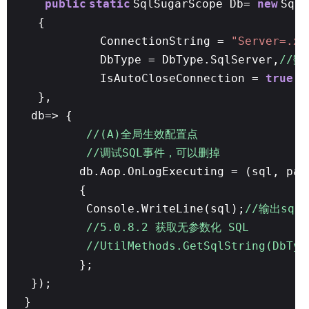
public
static
SqlSugarScope Db=
new
SqlS
{
ConnectionString =
"Server=.xx
DbType = DbType.SqlServer,
//数
IsAutoCloseConnection =
true
/
},
db=> {
//(A)全局生效配置点
//调试SQL事件，可以删掉
db.Aop.OnLogExecuting = (sql, par
{
Console.WriteLine(sql);
//输出sql
//5.0.8.2 获取无参数化 SQL
//UtilMethods.GetSqlString(DbTyp
};
});
}