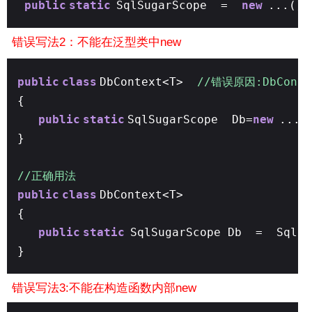
public
static
SqlSugarScope =
new
...();
错误写法2：不能在泛型类中new
public
class
DbContext<T>
//错误原因:DbCont
{
public
static
SqlSugarScope Db=
new
...(
}
//正确用法
public
class
DbContext<T>
{
public
static
SqlSugarScope Db = SqlSu
}
错误写法3:不能在构造函数内部new