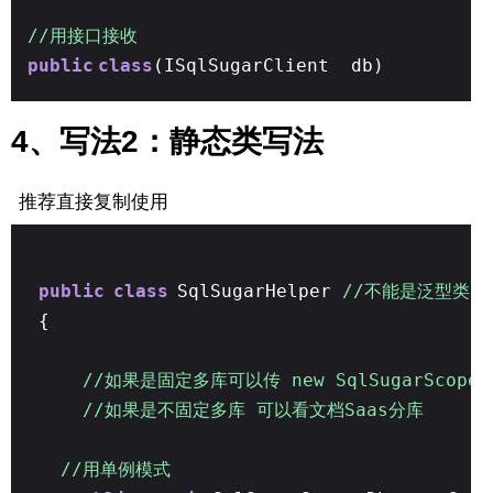
//用接口接收
public
class
(ISqlSugarClient db)
4、写法2：静态类写法
推荐直接复制使用
public
class
SqlSugarHelper
//不能是泛型类
{
//如果是固定多库可以传 new SqlSugarScope(L
//如果是不固定多库 可以看文档Saas分库
//用单例模式