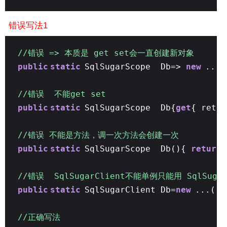
错误写法1
//错误 => 本质是 get set会一直创建新对象
public
static
SqlSugarScope Db=>
new
...
//错误 不能get set
public
static
SqlSugarScope Db{
get
{ retu
//错误 不能是方法，调一次方法会创建一次
public
static
SqlSugarScope Db(){
return
//错误 SqlSugarClient不能单例只能用 SqlSuga
public
static
SqlSugarClient Db=
new
...()
//正确写法