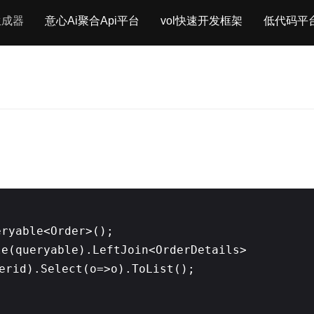
生成器
意心Ai聚合Api平台
vol快速开发框架
低代码平
eryable<Order>();
le(queryable).LeftJoin<OrderDetails>
erid).Select(o=>o).ToList();