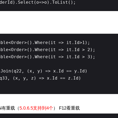
derId).Select(o=>o).ToList();
able<Order>().Where(it => it.Id>1);
able<Order>().Where(it => it.Id > 2);
able<Order>().Where(it => it.Id > 3);
tJoin(q22, (x, y) => x.Id == y.Id)
q33, (x, y, z) => x.Id == z.Id)
OIN有重载（
5.0.6.5支持到4个
） F12看重载