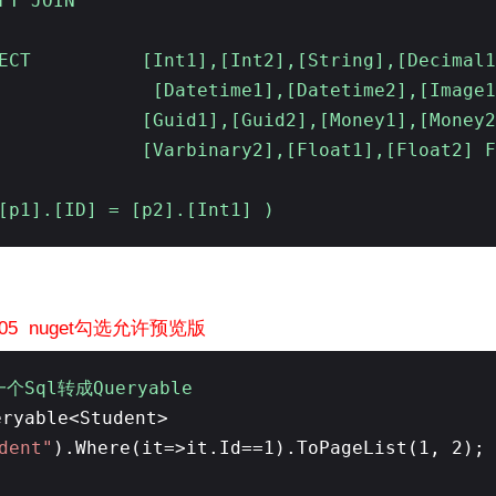
FT JOIN
LECT [Int1],[Int2],[String],[Decimal1]
[Datetime1],[Datetime2],[Image1],
[Guid1],[Guid2],[Money1],[Money2],[
arbinary2],[Float1],[Float2] FROM
1].[ID] = [p2].[Int1] )
ew-05 nuget勾选允许预览版
一个Sql转成Queryable
eryable<Student>
dent"
).Where(it=>it.Id==1).ToPageList(1, 2);