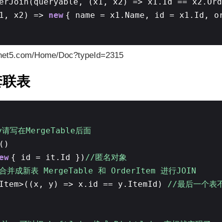
erJoin(queryable, (x1, x2) => x1.Id == x2.Ord
x1, x2) =>
new
{ name = x1.Name, id = x1.Id, o
onet5.com/Home/Doc?typeId=2315
套联表
y请写在MergeTable后面
()
ew
{ id = it.Id })
//匿名对象
/合并成新表 MergeTable 和 OrderItem 进行JOIN
rItem>((x, y) => x.id == y.ItemId)
//最后一个表