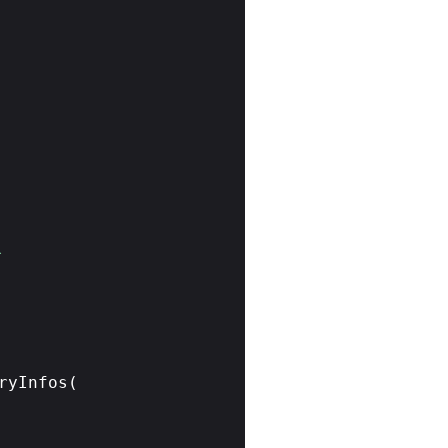
象
ryInfos(