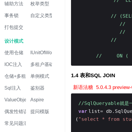
// LE
辅助方法
枚举类型
事务锁
自定义类型
// (SE
// 
打包提交
// 
// [V
设计模式
使用仓储
IUnitOfWork
// ON ( [p
IOC注入
多租户基础
1.4 表和SQL JOIN
仓储+多租户
单例模式
新语法糖 5.0.4.3 previ
Sql注入
鉴别器
ValueObject值对象
Aspire
//SqlQueryable就是
var
list= db.SqlQu
偶发性错误
提问模版
(
"select * from stu
常见问题汇总