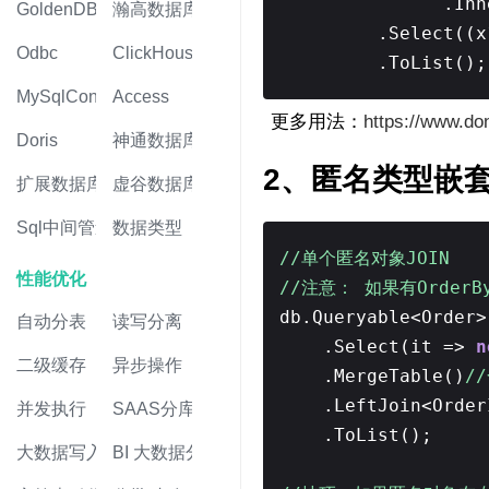
.Inn
GoldenDB
瀚高数据库
.Select((
Odbc
ClickHouse
.ToList();
MySqlConnector
Access
更多用法：
https://www.d
Doris
神通数据库
2、匿名类型嵌
扩展数据库
虚谷数据库
Sql中间管道
数据类型
//单个匿名对象JOIN
性能优化
//注意： 如果有OrderB
db.Queryable<Order>
自动分表
读写分离
.Select(it =>
n
二级缓存
异步操作
.MergeTable()
/
.LeftJoin<Orde
并发执行
SAAS分库
.ToList();
大数据写入
BI 大数据分析