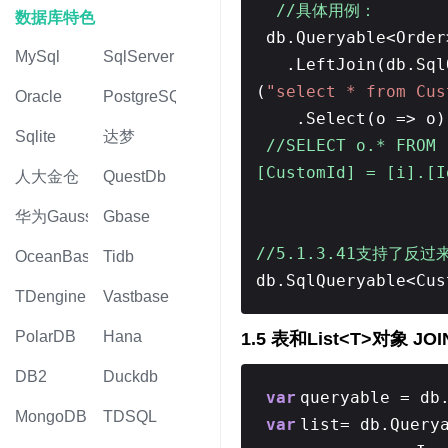
//具体用例：
数据库特色
db.Queryable<Order
MySql
SqlServer
.LeftJoin(db.Sql
(
"select * from Cus
Oracle
PostgreSQL
.Select(o => o)
Sqlite
达梦
//SELECT o.* FROM 
[CustomId] = [i].[I
人大金仓
QuestDb
华为Gauss
Gbase
//5.1.3.41支持了反过
OceanBase
Tidb
db.SqlQueryable<Cus
TDengine
Vastbase
PolarDB
Hana
1.5 表和List<T>对象 JOI
DB2
Duckdb
var
queryable = db
MongoDB
TDSQL
var
list= db.Query