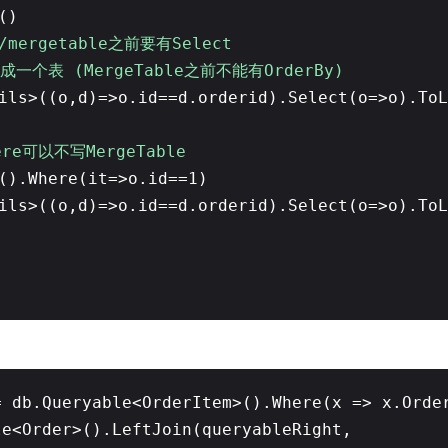
()
/mergetable之前要有Select
成一个表 (MergeTable之前不能有OrderBy)
ils>((o,d)=>o.id==d.orderid).Select(o=>o).ToL
ere可以不写MergeTable
().Where(it=>o.id==1)
ils>((o,d)=>o.id==d.orderid).Select(o=>o).ToL
= db.Queryable<OrderItem>().Where(x => x.Orde
le<Order>().LeftJoin(queryableRight,