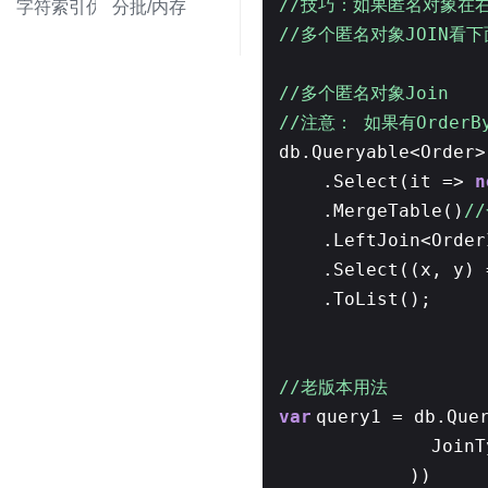
//技巧：如果匿名对象在右边
字符索引优化
分批/内存
//多个匿名对象JOIN看下
//多个匿名对象Join
//注意： 如果有Order
db.Queryable<Order>
.Select(it =>
n
.MergeTable()
/
.LeftJoin<Orde
.Select((x, y)
.ToList();
//老版本用法
var
query1 = db.Que
JoinT
))