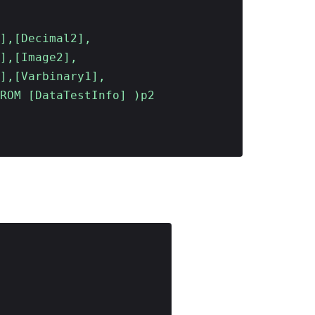
,[Decimal2],
[Image2],
Varbinary1],
 [DataTestInfo] )p2