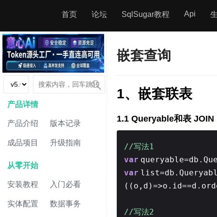
Api
首页
论坛
SqlSugar教程
嵌套查询
1、嵌套联表
产品详情
1.1 Queryable和表 JOIN
产品介绍
版本记录
成品项目
升级指南
//写法1
var
queryable=db.Qu
从零开始
var
list=db.Queryab
安装教程
入门必看
((o,d)=>o.id==d.ord
实体配置
数据事务
//写法2