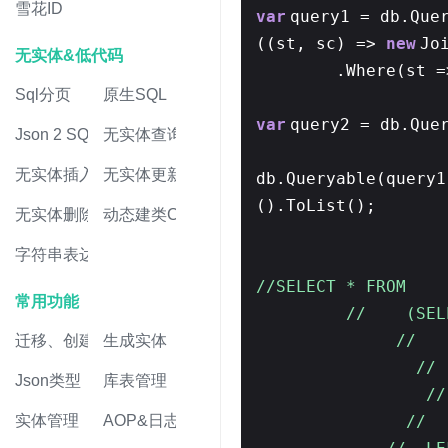
雪花ID
var
query1 = db.Que
((st, sc) =>
new
Jo
无实体&低代码
.Where(st 
Sql分页
原生SQL
var
query2 = db.Que
Json 2 SQL
无实体查询
无实体插入
无实体更新
db.Queryable(query1
().ToList();
无实体删除
动态建类CRUD
字符串表达式
//SELECT * FROM
常用功能
// (SELE
//
迁移、创建表
生成实体
//
Json类型
库表管理
/
实体管理
AOP&日志
//