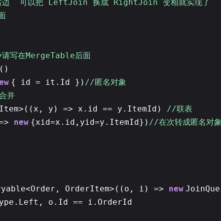
 可以把 LeftJoin 换成 RightJoin 变相就实现了
面
By请写在MergeTable后面
()
ew
{ id = it.Id })
//匿名对象
/合并
rItem>((x, y) => x.id == y.ItemId)
//联表
 =>
new
{xid=x.id,yid=y.ItemId})
//在次转成匿名对
ryable<Order, OrderItem>((o, i) =>
new
JoinQue
ype.Left, o.Id == i.OrderId