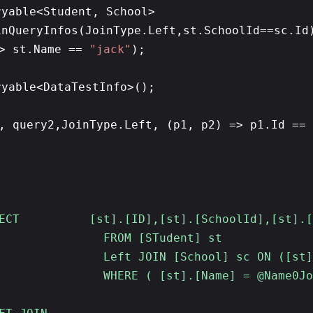
ryable<Student, School>
inQueryInfos(JoinType.Left,st.SchoolId==sc.Id
=> st.Name ==
"jack"
);
ryable<DataTestInfo>();
, query2,JoinType.Left, (p1, p2) => p1.Id == 
CT [st].[ID],[st].[SchoolId],[st].[Na
 FROM [STudent] st
 Left JOIN [School] sc ON ([st].[S
/ WHERE ( [st].[Name] = @Name0Joi