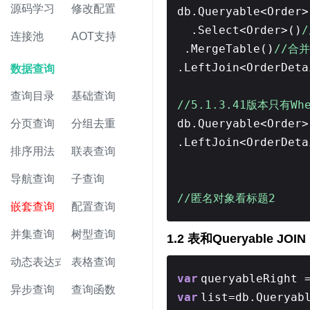
源码学习
修改配置
db.Queryable<Order>
.Select<Order>()
/
连接池
AOT支持
.MergeTable()
//合并
.LeftJoin<OrderDeta
数据查询
查询目录
基础查询
//5.1.3.41版本只有Wh
db.Queryable<Order>
分页查询
分组去重
.LeftJoin<OrderDeta
排序用法
联表查询
导航查询
子查询
//匿名对象看标题2
嵌套查询
配置查询
并集查询
树型查询
1.2 表和Queryable JOIN
动态表达式
表格查询
var
queryableRight 
异步查询
查询函数
var
list=db.Queryab