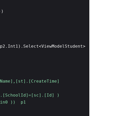
))
p2.Int1).Select<ViewModelStudent>
me],[st].[CreateTime]
choolId]=[sc].[Id] )
n0 )) p1