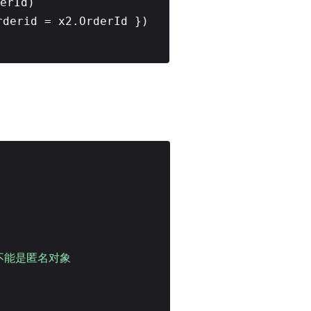
erId)
rderid = x2.OrderId })
不能是匿名对象