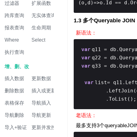
(o,d)=>o.Id == d.Or
过滤器
扩展函数
跨库查询
无实体查询
1.3 多个Queryable JOIN
报表查询
生命周期
新语法：
Where
Select
var
q11 = db.Query
执行查询
var
q22 = db.Query
var
q33 = db.Query
增、删、改
插入数据
更新数据
var
list= q11.Lef
.LeftJoin(
删除数据
插入或更新
.ToList();
表格保存
导航插入
导航删除
导航更新
老语法：
最多支持3个queryableJ
导入+验证
更新并发控制