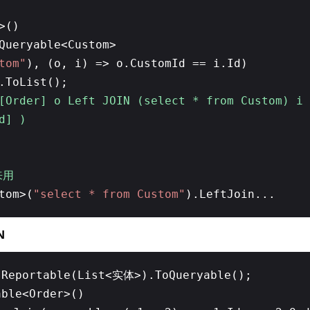
>()
Queryable<Custom>
tom"
), (o, i) => o.CustomId == i.Id)
.ToList();
[Order] o Left JOIN (select * from Custom) i 
d] )
来用
tom>(
"select * from Custom"
).LeftJoin...
N
.Reportable(List<实体>).ToQueryable();
able<Order>()