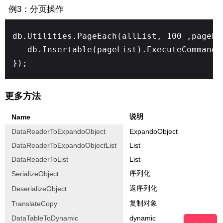
例3：分页操作
db.Utilities.PageEach(allList, 100 ,pageLi
db.Insertable(pageList).ExecuteCommand(
});
更多方法
说明
Name
DataReaderToExpandoObject
ExpandoObject
DataReaderToExpandoObjectList
List
DataReaderToList
List
序列化
SerializeObject
返序列化
DeserializeObject
复制对象
TranslateCopy
DataTableToDynamic
dynamic