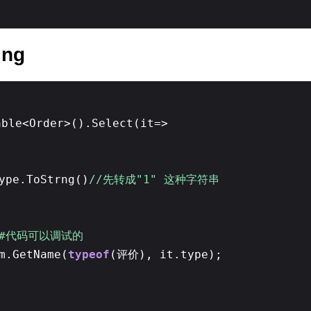
ing
able<Order>().Select(it=>
ype.ToStrng()
//先转成"1" 这种字符串
{
C#代码可以调试的
m.GetName(
typeof
(评价), it.type);