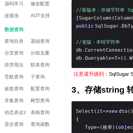
源码学习
修改配置
//新版本：存储字符串 SqlS
连接池
AOT支持
[SugarColumn(Column
public
SqlSugar.DbT
数据查询
查询目录
基础查询
//老版：本转字符串
db.CurrentConnecti
分页查询
分组去重
db.Queryable<T>().
排序用法
联表查询
注意请升级到：
SqlSugar 5
导航查询
子查询
3、存储string
嵌套查询
配置查询
并集查询
树型查询
Select(it=>
new
dto(
动态表达式
表格查询
{
异步查询
查询函数
Type=(枚举)(
objec