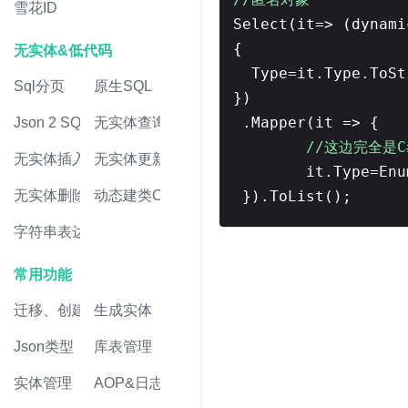
雪花ID
Select(it=> (dynami
{
无实体&低代码
Type=it.Type.ToSt
Sql分页
原生SQL
})
.Mapper(it => {
Json 2 SQL
无实体查询
//这边完全是
无实体插入
无实体更新
it.Type=Enu
}).ToList();
无实体删除
动态建类CRUD
字符串表达式
常用功能
迁移、创建表
生成实体
Json类型
库表管理
实体管理
AOP&日志