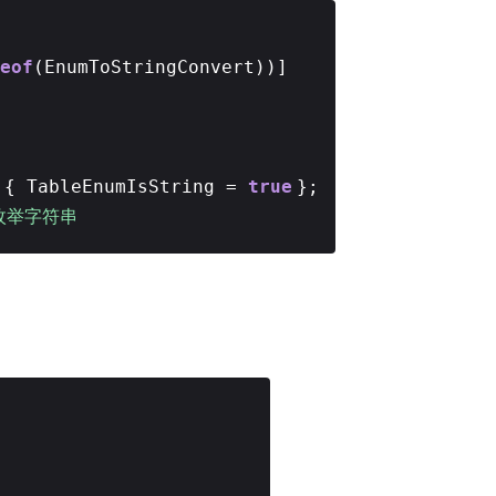
eof
(EnumToStringConvert))]
 { TableEnumIsString =
true
};
 枚举字符串