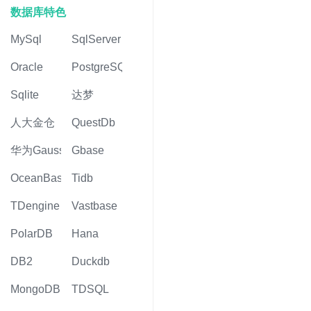
数据库特色
MySql
SqlServer
Oracle
PostgreSQL
Sqlite
达梦
人大金仓
QuestDb
华为Gauss
Gbase
OceanBase
Tidb
TDengine
Vastbase
PolarDB
Hana
DB2
Duckdb
MongoDB
TDSQL