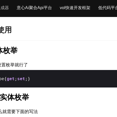
生成器
意心Ai聚合Api平台
vol快速开发框架
低代码平
使用
体枚举
设置枚举就行了
pe{
get
;
set
;}
g，实体枚举
么就需要下面的写法