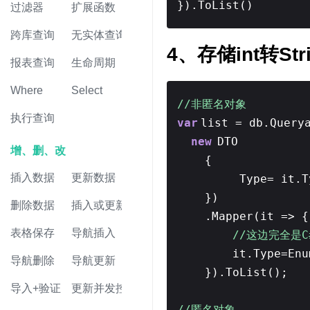
}).ToList()
过滤器
扩展函数
跨库查询
无实体查询
4、存储int转Str
报表查询
生命周期
Where
Select
//非匿名对象
执行查询
var
list = db.Query
new
DTO
增、删、改
{
插入数据
更新数据
Type= it.T
})
删除数据
插入或更新
.Mapper(it => 
表格保存
导航插入
//这边完全是
it.Type=Enu
导航删除
导航更新
}).ToList();
导入+验证
更新并发控制
//匿名对象