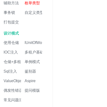
辅助方法
枚举类型
事务锁
自定义类型
打包提交
设计模式
使用仓储
IUnitOfWork
IOC注入
多租户基础
仓储+多租户
单例模式
Sql注入
鉴别器
ValueObject值对象
Aspire
偶发性错误
提问模版
常见问题汇总