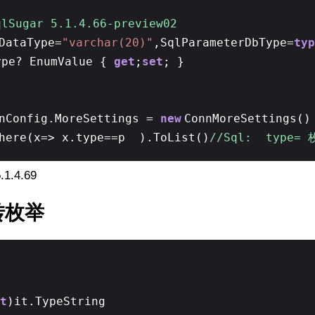
ugar 5.1.4.66-preview02
DataType=
"varchar(20)"
,SqlParameterDbType=
typ
ype? EnumValue {
get
;
set
; }
onConfig.MoreSettings =
new
ConnMoreSettings()
Where(x=> x.type==p ).ToList()
//Sql: type=
.1.4.69
 转枚举
)
t
)it.TypeString