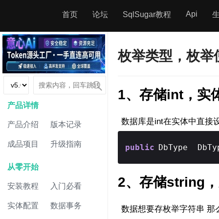
Api
首页
论坛
SqlSugar教程
枚举类型，枚举
1、存储int，实
产品详情
数据库是int在实体中直接
产品介绍
版本记录
成品项目
升级指南
public
DbType DbTy
从零开始
2、存储strin
安装教程
入门必看
实体配置
数据事务
数据想要存枚举字符串 那