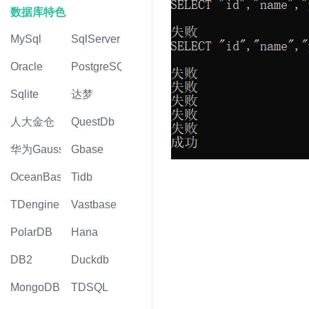
数据库特色
MySql
SqlServer
Oracle
PostgreSQL
Sqlite
达梦
人大金仓
QuestDb
华为Gauss
Gbase
OceanBase
Tidb
TDengine
Vastbase
PolarDB
Hana
DB2
Duckdb
MongoDB
TDSQL