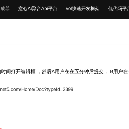
生成器
意心Ai聚合Api平台
vol快速开发框架
低代码平
时间打开编辑框 ，然后A用户在在五分钟后提交， B用户
onet5.com/Home/Doc?typeId=2399