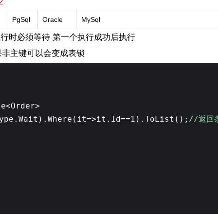
2
PgSql
Oracle
MySql
执行时必须等待 第一个执行成功后执行
果非主键可以会变成表锁
le<Order>
ype.Wait).Where(it=>it.Id==1).ToList();
//返