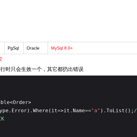
PgSql
Oracle
MySql 8.0+
2
执行时只会生效一个，其它都扔出错误
able<Order>
ype.Error).Where(it=>it.Name==
"a"
).ToList();
CK