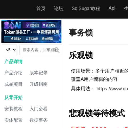
Api
首页
论坛
SqlSugar教程
事务锁
乐观锁
产品详情
使用场景：多个用户相近的
产品介绍
版本记录
覆盖A用户编辑的内容
成品项目
升级指南
具体用法：
https://www.d
从零开始
安装教程
入门必看
悲观锁等待模式
实体配置
数据事务