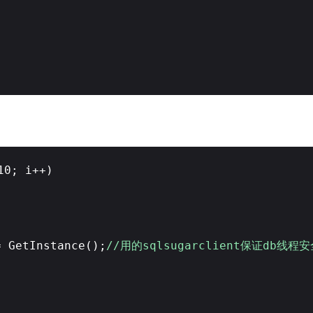
10; i++)
= GetInstance();
//用的sqlsugarclient保证db线程