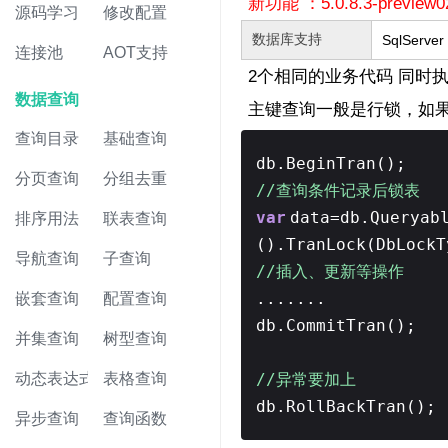
新功能 ：5.0.8.3-preview0
源码学习
修改配置
数据库支持
SqlServer
连接池
AOT支持
2个相同的业务代码 同时
数据查询
主键查询一般是行锁，如
查询目录
基础查询
db.BeginTran();
分页查询
分组去重
//查询条件记录后锁表
var
data=db.Queryab
排序用法
联表查询
().TranLock(DbLockT
导航查询
子查询
//插入、更新等操作
.......
嵌套查询
配置查询
db.CommitTran();
并集查询
树型查询
//异常要加上
动态表达式
表格查询
db.RollBackTran();
异步查询
查询函数