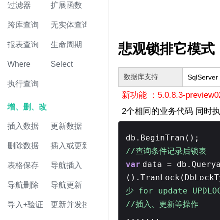
过滤器
扩展函数
跨库查询
无实体查询
报表查询
生命周期
悲观锁排它模式
Where
Select
数据库支持
SqlServer
执行查询
新功能 ：5.0.8.3-preview0
增、删、改
2个相同的业务代码 同时
插入数据
更新数据
db.BeginTran();
删除数据
插入或更新
//查询条件记录后锁表
var
data = db.Query
表格保存
导航插入
().TranLock(DbLockT
导航删除
导航更新
少 for update UPDLO
//插入、更新等操作
导入+验证
更新并发控制
.......