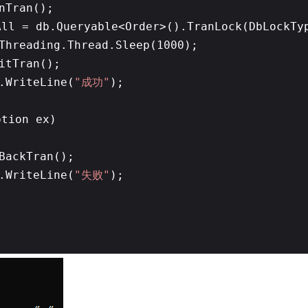
nTran();
All = db.Queryable<Order>().TranLock(DbLockTy
Threading.Thread.Sleep(1000);
itTran();
.WriteLine(
"成功"
);
ption ex)
BackTran();
.WriteLine(
"失败"
);