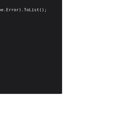
pe.Error).ToList();