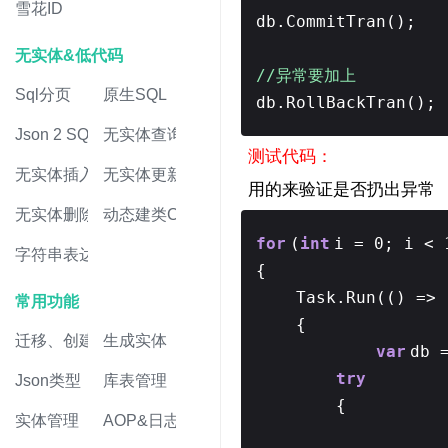
雪花ID
db.CommitTran();
无实体&低代码
//异常要加上
Sql分页
原生SQL
db.RollBackTran();
Json 2 SQL
无实体查询
测试代码：
无实体插入
无实体更新
用的来验证是否扔出异常
无实体删除
动态建类CRUD
for
(
int
i = 0; i < 
字符串表达式
{
Task.Run(() =>
常用功能
{
迁移、创建表
生成实体
var
db 
try
Json类型
库表管理
{
实体管理
AOP&日志