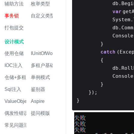
db.Begi
辅助方法
枚举类型
var
get
事务锁
自定义类型
System.
db.Comm
打包提交
Console
设计模式
}
catch
(Exce
使用仓储
IUnitOfWork
{
IOC注入
多租户基础
db.Roll
Console
仓储+多租户
单例模式
}
Sql注入
鉴别器
});
}
ValueObject值对象
Aspire
偶发性错误
提问模版
常见问题汇总