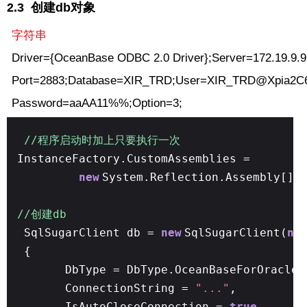
2.3 创建db对象
字符串
Driver={OceanBase ODBC 2.0 Driver};Server=172.19.9.9
Port=2883;Database=XIR_TRD;User=XIR_TRD@Xpia2C6
Password=aaAA11%%;Option=3;
//程序启动时加上只要执行一次
InstanceFactory.CustomAssemblies =
new
System.Reflection.Assembly[]
//创建db
SqlSugarClient db =
new
SqlSugarClient(
ne
{
DbType = DbType.OceanBaseForOracle,
ConnectionString =
"..."
,
IsAutoCloseConnection =
true
,