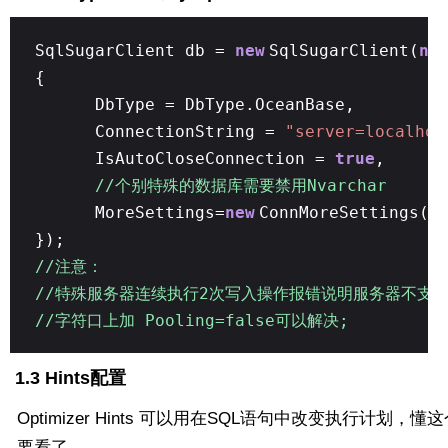
SqlSugarClient db =
new
SqlSugarClient(
ne
{
DbType = DbType.OceanBase,
ConnectionString =
"server=localhos
IsAutoCloseConnection =
true
,
//个别特殊的数据库需要禁用Nvarchar
MoreSettings=
new
ConnMoreSettings()
});
//注意：
//特殊服务器连续执行2次写入操作报错说明服务器不支
//字符口上加 Pooling=false可以解决;
1.3 Hints配置
Optimizer Hints 可以用在SQL语句中改变执行计划，懂
要看了