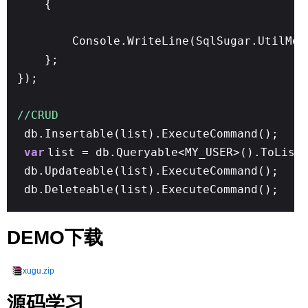
{
Console.WriteLine(SqlSugar.UtilMet
};
});
//CRUD
db.Insertable(list).ExecuteCommand();
var
list = db.Queryable<MY_USER>().ToList
db.Updateable(list).ExecuteCommand();
db.Deleteable(list).ExecuteCommand();
DEMO下载
xugu.zip
源码学习