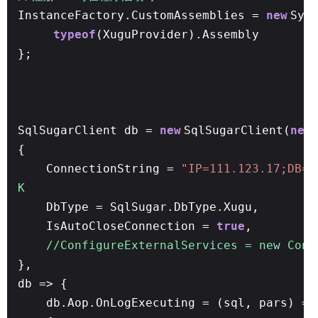
InstanceFactory.CustomAssemblies =
new
Sys
typeof
(XuguProvider).Assembly
};
SqlSugarClient db =
new
SqlSugarClient(
new
{
ConnectionString =
"IP=111.123.17;DB=H
K
DbType = SqlSugar.DbType.Xugu,
IsAutoCloseConnection =
true
,
//ConfigureExternalServices = new Conf
},
db => {
db.Aop.OnLogExecuting = (sql, pars) =>